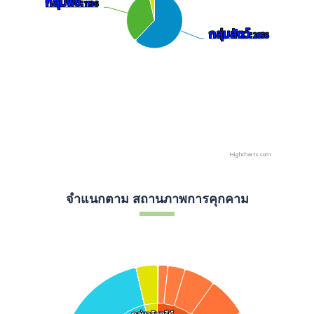
กลุ่มพืช:
กลุ่มพืช:
1136
1136
กลุ่มสัตว์:
กลุ่มสัตว์:
2056
2056
Highcharts.com
End of interactive chart.
จำแนกตาม สถานภาพการคุกคาม
Chart
Pie chart with 2 pies.