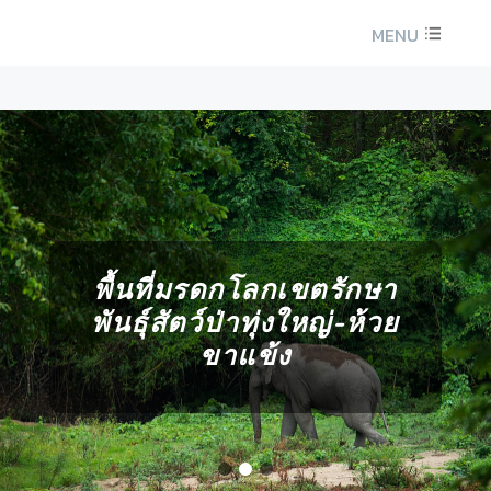
MENU
ื้นที่มรดกโลกเขตรักษา
พ
ันธุ์สัตว์ป่าทุ่งใหญ่-ห้วย
พ
ขาแข้ง