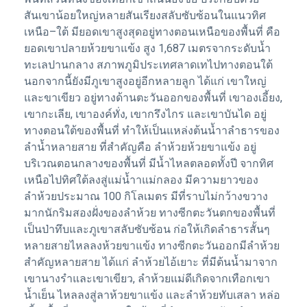
สันเขาน้อยใหญ่หลายสันเรียงสลับซับซ้อนในแนวทิศ
เหนือ–ใต้ มียอดเขาสูงสุดอยู่ทางตอนเหนือของพื้นที่ คือ
ยอดเขาปลายห้วยขาแข้ง สูง 1,687 เมตรจากระดับน้ำ
ทะเลปานกลาง สภาพภูมิประเทศลาดเทไปทางตอนใต้
นอกจากนี้ยังมีภูเขาสูงอยู่อีกหลายลูก ได้แก่ เขาใหญ่
และขาเขียว อยู่ทางด้านตะวันออกของพื้นที่ เขาองเอี้ยง,
เขากะเลีย, เขาองค์ทั่ง, เขากรึงไกร และเขาบันได อยู่
ทางตอนใต้ของพื้นที่ ทำให้เป็นแหล่งต้นน้ำาลำธารของ
ลำน้ำหลายสาย ที่สำคัญคือ ลำห้วยห้วยขาแข้ง อยู่
บริเวณตอนกลางของพื้นที่ มีน้ำไหลตลอดทั้งปี จากทิศ
เหนือไปทิศใต้ลงสู่แม่น้ำาแม่กลอง มีความยาวของ
ลำห้วยประมาณ 100 กิโลเมตร มีที่ราบไม่กว้างขวาง
มากนักริมสองฝั่งของลำห้วย ทางซีกตะวันตกของพื้นที่
เป็นป่าทึบและภูเขาสลับซับซ้อน ก่อให้เกิดลำธารสั้นๆ
หลายสายไหลลงห้วยขาแข้ง ทางซีกตะวันออกมีลำห้วย
สำคัญหลายสาย ได้แก่ ลำห้วยไอ้เยาะ ที่มีต้นน้ำมาจาก
เขานางรำและเขาเขียว, ลำห้วยแม่ดีเกิดจากเทือกเขา
น้ำเย็น ไหลลงสู่ลาห้วยขาแข้ง และลำห้วยทับเสลา หล่อ