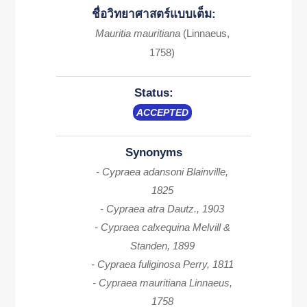
ชื่อวิทยาศาสตร์แบบเต็ม:
Mauritia mauritiana
(Linnaeus,
1758)
Status:
ACCEPTED
Synonyms
- Cypraea adansoni Blainville,
1825
- Cypraea atra Dautz., 1903
- Cypraea calxequina Melvill &
Standen, 1899
- Cypraea fuliginosa Perry, 1811
- Cypraea mauritiana Linnaeus,
1758