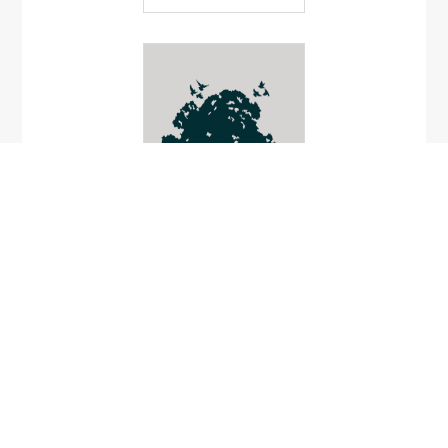
audouinin
Cyrtodactylus
pulchellus