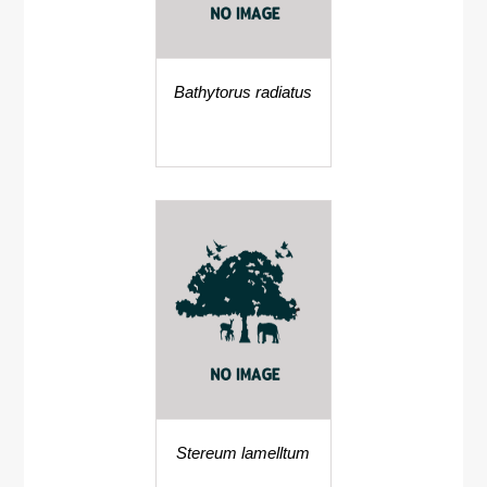
Bathytorus radiatus
Stereum lamelltum