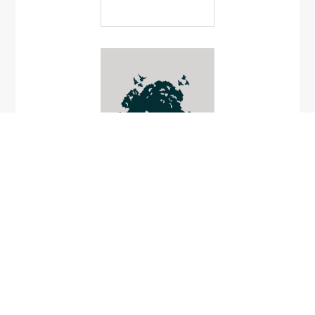
เร่วดง (ตราด)
Ammannia villosum
Lour.