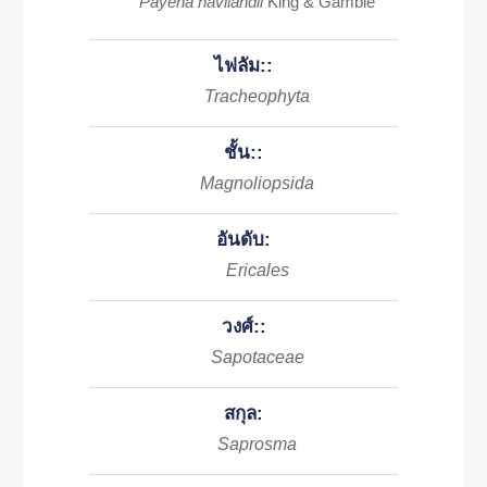
Payena havilandii
King & Gamble
ไฟลัม::
Tracheophyta
ชั้น::
Magnoliopsida
อันดับ:
Ericales
วงศ์::
Sapotaceae
สกุล:
Saprosma