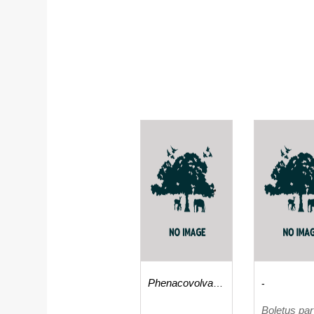
Phenacovolva
-
coarctata
Boletus pa