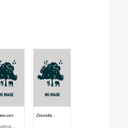
ิพยเนตร
Zeuxidia
amethystus
pferia