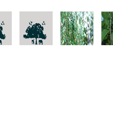
la
Croton
หมัน
ไข่เน่
hutchisonianus
Cordia
Viter
cochinchinenis