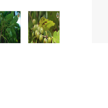
า
มะกา
 glabrata
Bridelia ovate