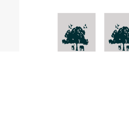
Arthopyrenia
Cephalodel
consobriana
forfcula