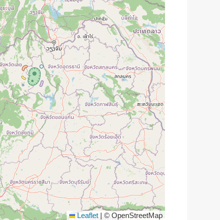
Leaflet
|
© OpenStreetMap