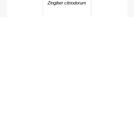
Zingiber citriodorum
Begonia bella