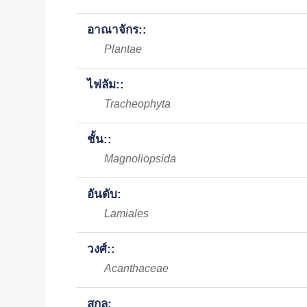
อาณาจักร::
Plantae
ไฟลัม::
Tracheophyta
ชั้น::
Magnoliopsida
อันดับ:
Lamiales
วงศ์::
Acanthaceae
สกุล: