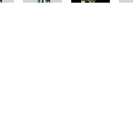
Syngonium
Swintonia
Zingi
podophyllum
floribunda
mont