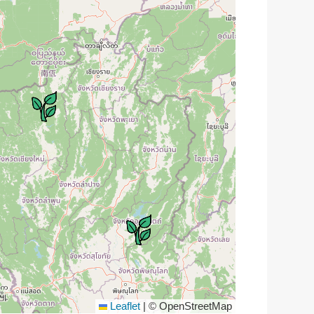
Leaflet
|
© OpenStreetMap