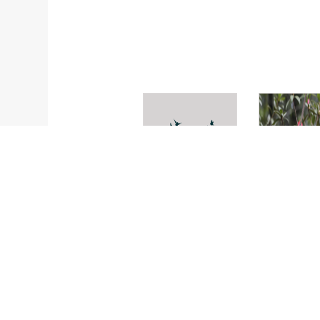
Lecanopteris
กุหลาบแดง
pumila
Rhododend
simsii