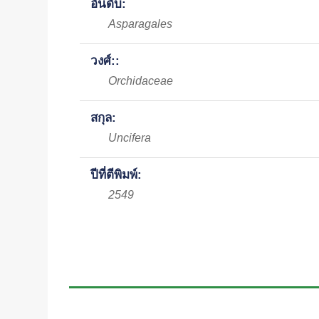
อันดับ:
Asparagales
วงศ์::
Orchidaceae
สกุล:
Uncifera
ปีที่ตีพิมพ์:
2549