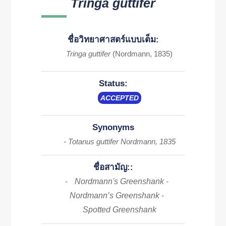
Tringa guttifer
ชื่อวิทยาศาสตร์แบบเต็ม:
Tringa guttifer
(Nordmann, 1835)
Status:
ACCEPTED
Synonyms
- Totanus guttifer Nordmann, 1835
ชื่อสามัญ::
Nordmann's Greenshank
-
-
Nordmann’s Greenshank
-
Spotted Greenshank