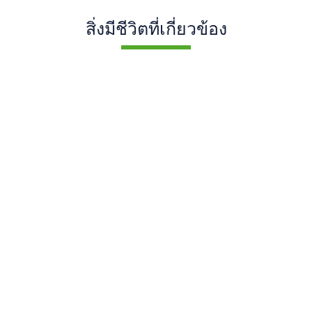
สิ่งมีชีวิตที่เกี่ยวข้อง
ผีเสื้อ
Arhopala
Lobo
democritus
gia
Sycacantha
potamographa