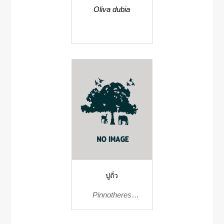
Oliva dubia
ปูถั่ว
Pinnotheres
glaberrimus