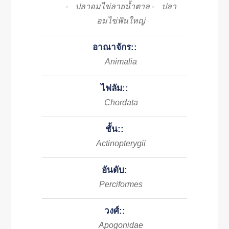
ปลาอมไข่ลายน้ำตาล
ปลา
-
-
อมไข่ฟันใหญ่
อาณาจักร::
Animalia
ไฟลัม::
Chordata
ชั้น::
Actinopterygii
อันดับ:
Perciformes
วงศ์::
Apogonidae