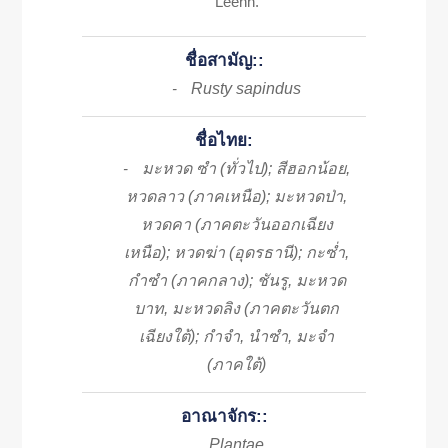
Leenh.
ชื่อสามัญ::
Rusty sapindus
-
ชื่อไทย:
มะหวด ซำ (ทั่วไป); สีฮอกน้อย,
-
หวดลาว (ภาคเหนือ); มะหวดป่า,
หวดคา (ภาคตะวันออกเฉียง
เหนือ); หวดฆ่า (อุดรธานี); กะซ่ำ,
กำซำ (ภาคกลาง); ชันรู, มะหวด
บาท, มะหวดลิง (ภาคตะวันตก
เฉียงใต้); กำจำ, นำซำ, มะจำ
(ภาคใต้)
อาณาจักร::
Plantae