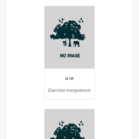
นวล
Garcinia merguiensis