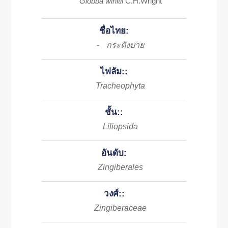
Globba winitii
C.H.Wright
ชื่อไทย:
กระตังบาย
-
ไฟลัม::
Tracheophyta
ชั้น::
Liliopsida
อันดับ:
Zingiberales
วงศ์::
Zingiberaceae