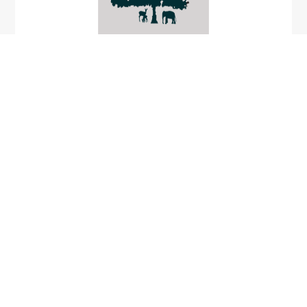
-
Russula moeculosa