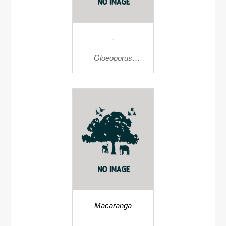
-
Gloeoporus
thelephoroide
Macaranga
chinensis