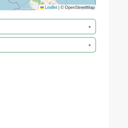
Leaflet
|
© OpenStreetMap