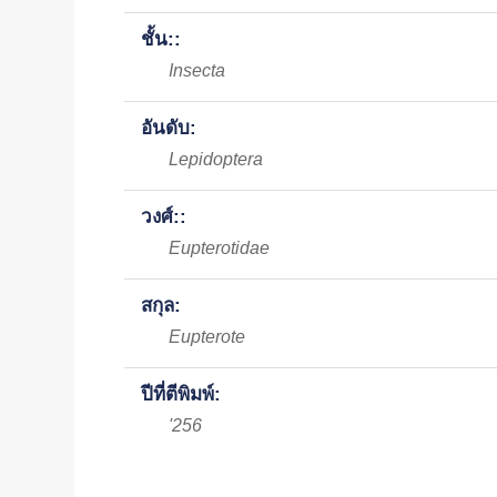
ชั้น::
Insecta
อันดับ:
Lepidoptera
วงศ์::
Eupterotidae
สกุล:
Eupterote
ปีที่ตีพิมพ์:
'256