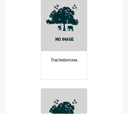
Trachelomona
hispida