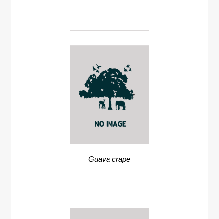
hutchisonianus
Guava crape