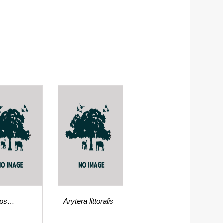
aps
Arytera littoralis
inus