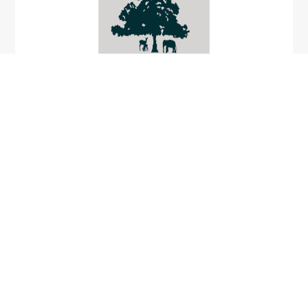
Trachelomona
hispida