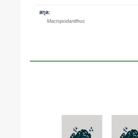
สกุล:
Macropodantthus