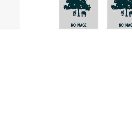
Pyrenula
-
longgislandica
Marasmiell
alliodorus