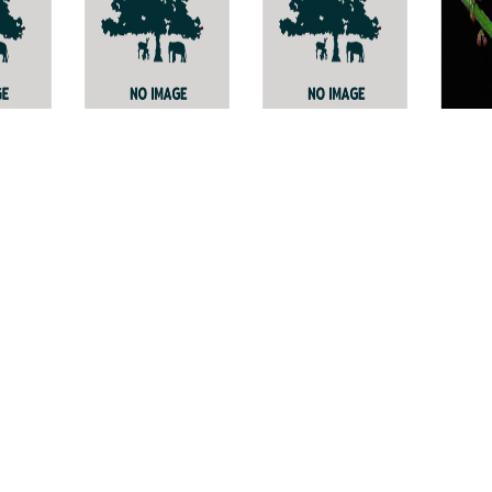
Stereonepthya
Onthophagus
ราชด
khomiinitnoi
us
Bruce