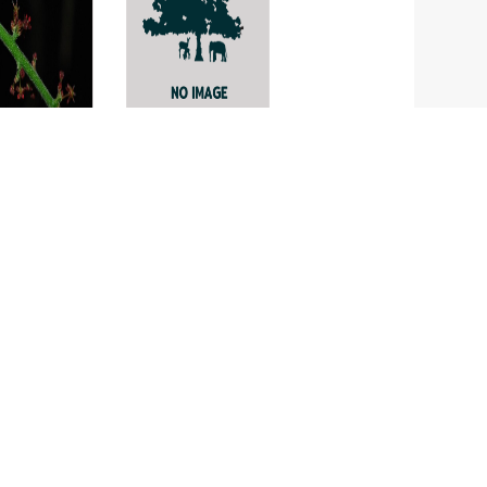
ัด
Trachelomona
hispida
a jaoanica