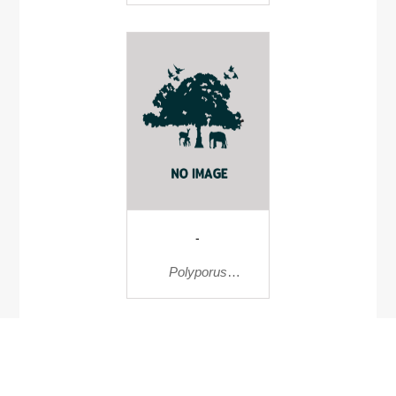
-
Polyporus
sanquineus