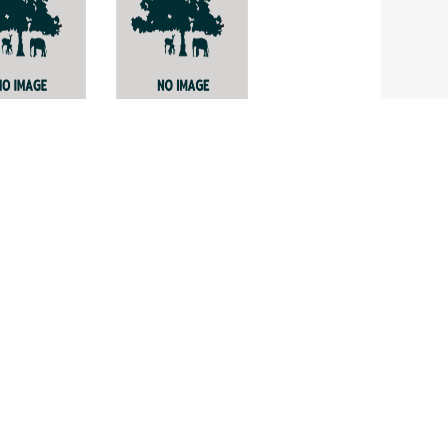
sa
Ficus
deva
micusmaclellanbii