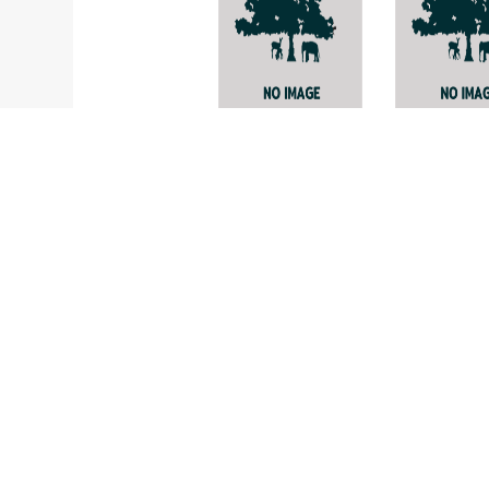
-
Porina
internigans
Nigrofomes
melanodermus