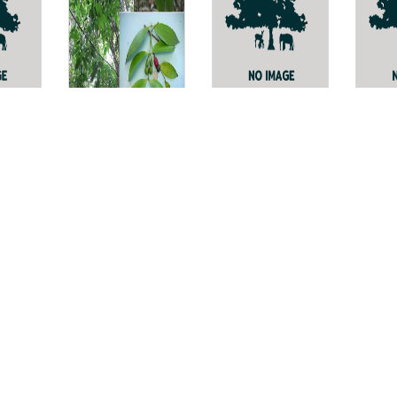
ขุนไม้
-
Chila
maha
Podocarpus
Tricholoma
wallichiana
stipticus