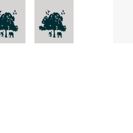
rindus
เทียนนา
Hydrocea triflora