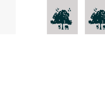
Porina
-
subinteres
Trametes c