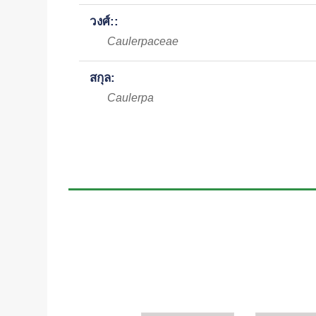
วงศ์::
Caulerpaceae
สกุล:
Caulerpa