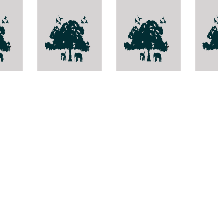
-
เห็ดน้ำหมาก
Tama
indic
otone
Hygrocybe
Russula emetlcq
piceae