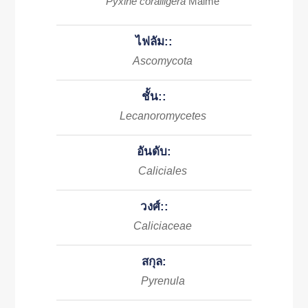
Pyxine coralligera
Malme
ไฟลัม::
Ascomycota
ชั้น::
Lecanoromycetes
อันดับ:
Caliciales
วงศ์::
Caliciaceae
สกุล:
Pyrenula