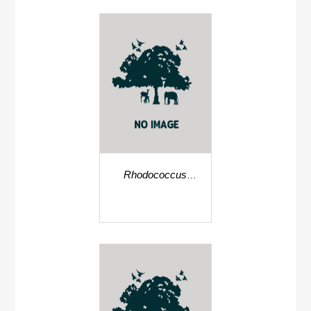
Rhodococcus
piridinivorans