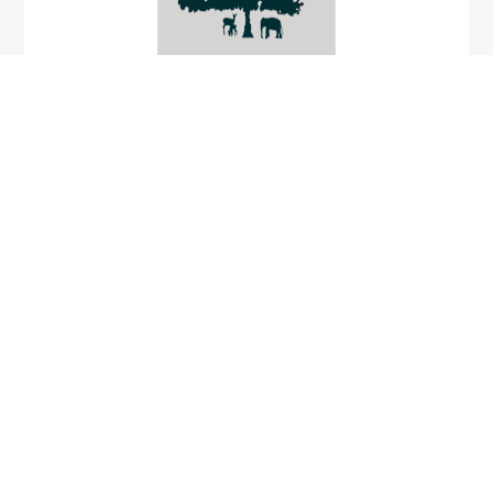
-
Polyporus
minutissimus