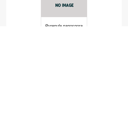
Pyrenula nanospora
-