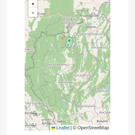
+
−
Leaflet
|
© OpenStreetMap