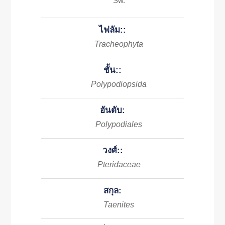
Sw.
ไฟลัม::
Tracheophyta
ชั้น::
Polypodiopsida
อันดับ:
Polypodiales
วงศ์::
Pteridaceae
สกุล:
Taenites