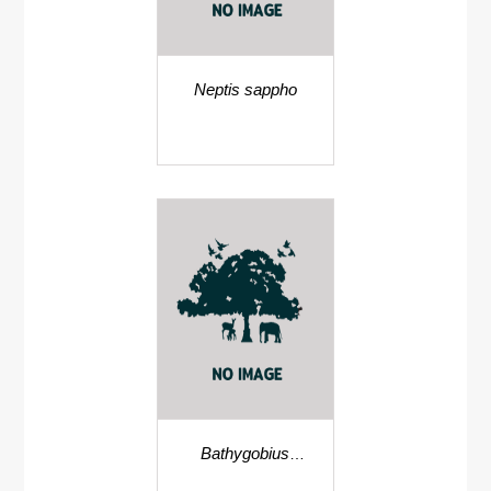
Neptis sappho
Bathygobius
cocosensis