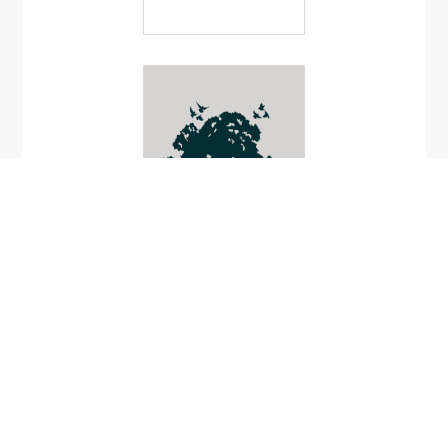
ผีเสื้อเหยี่ยว
Cechenena
subangustata