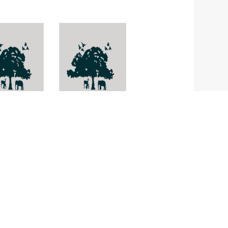
hila mollis
Dicranella
brasiliensis