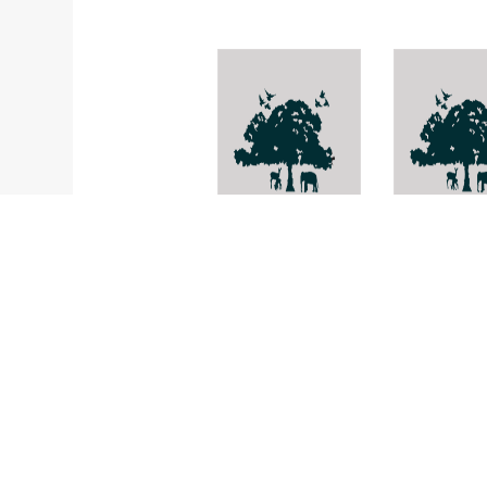
Eugenia
Amphineur
megacarpa
opulentum