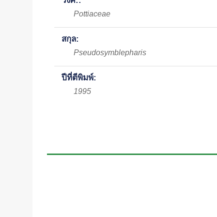
วงศ์::
Pottiaceae
สกุล:
Pseudosymblepharis
ปีที่ตีพิมพ์:
1995