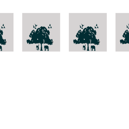
on
Dendrobium
ว่านลาย
Hylop
ciliatilabellum
Sansevieria
roxburghiana