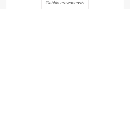
Gabbia erawanensis
Epinephelus ongus