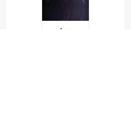
หวีเกศพรุ
Pseudeutropius
indigens
เขียดงูเกาะเต่า