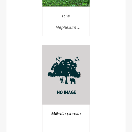
เงาะ
Nephelium
lappaceum
Millettia pinnata