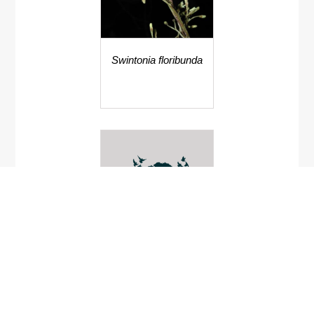
Swintonia floribunda
Carex globulosa