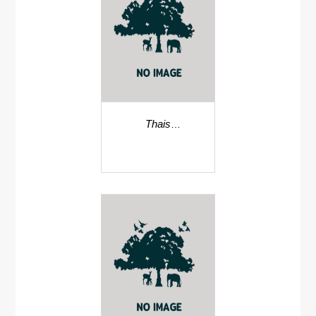
Thais
hippocastanum