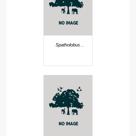
Spatholobus
harmandii