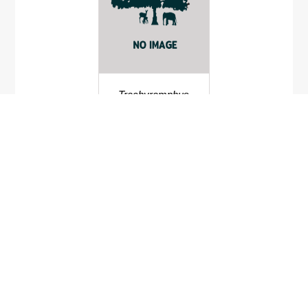
Trachyramphus
bicoarctatus