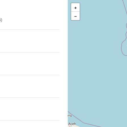
+
−
5)