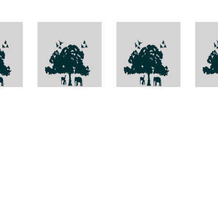
เพลี้ยไฟ
แตนเบียนหนวด
Bleni
ยาวสุพจน์
liche
Thrips simplex
Ischnobracon
hannongbuai