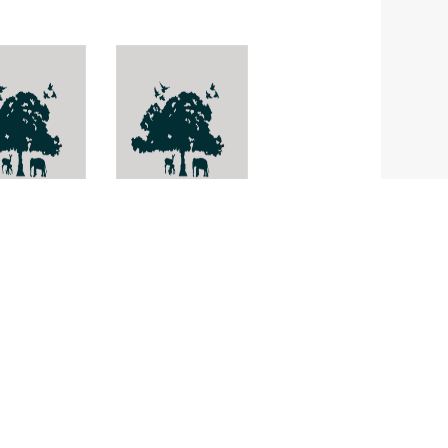
na
Aleiodes
nosa
bachmatriplus