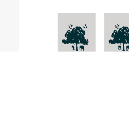
Mystus
Myripristis
microphthalmus
kuntee