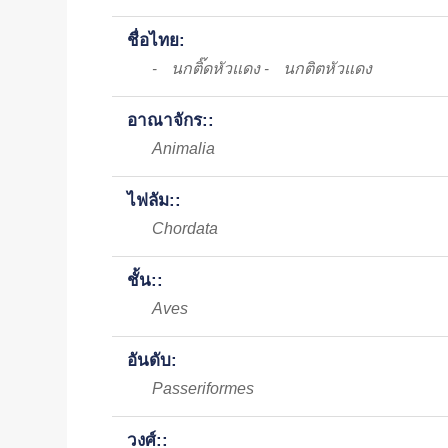
ชื่อไทย:
นกติ๊ดหัวแดง
นกติตหัวแดง
-
-
อาณาจักร::
Animalia
ไฟลัม::
Chordata
ชั้น::
Aves
อันดับ:
Passeriformes
วงศ์::