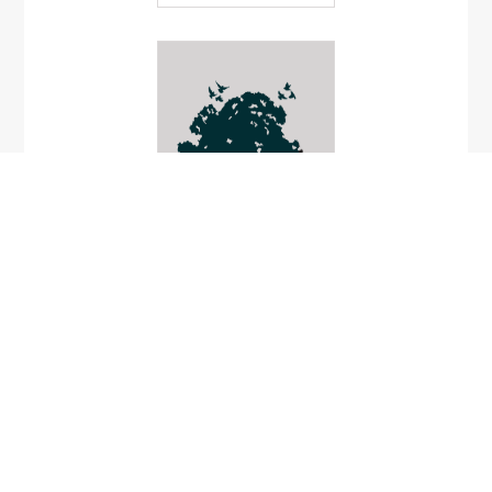
จอกหิน
Argostemma
neurocalyx