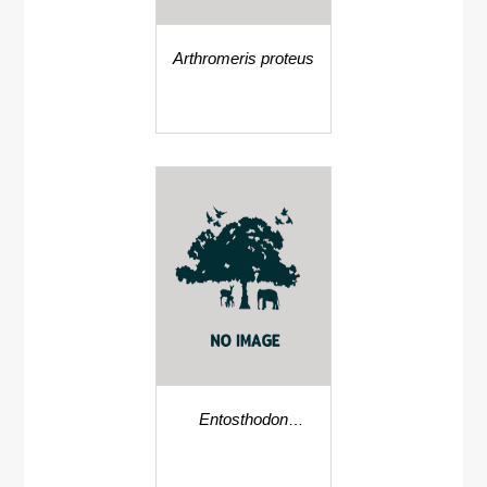
Arthromeris proteus
Entosthodon
physcomitrioides