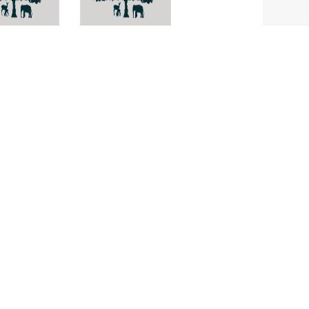
oderma
-
culare
Simblum
sphaerocephalum