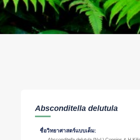
Absconditella delutula
ชื่อวิทยาศาสตร์แบบเต็ม:
Absconditella delutula
(Nyl.) Coppins & H.Kili