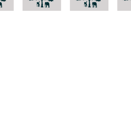
-
Rinodina
Hyph
oxydata
tuber
Marasmius
capillaris