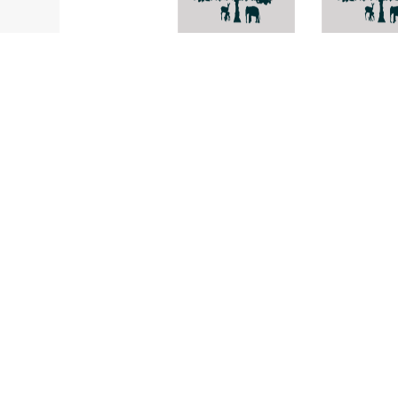
Coralloderma
-
acroleucum
Phellinus
robustus