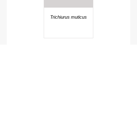
Trichiurus muticus
Littorina carinifera