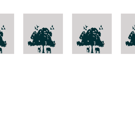
ma
ด้วงงวงกินดอก
อึ่งกรายห้วยเล็ก
Apho
มะม่วง
orient
Amblyrrhinus
Xenophrys
poricollis
parva