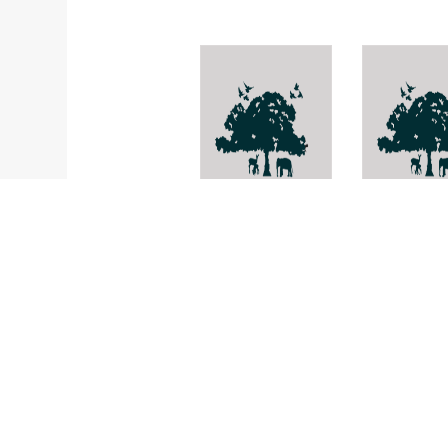
ผีเสื้อทะเล
Plectropo
maculatum
Telodiacria
quadridentata