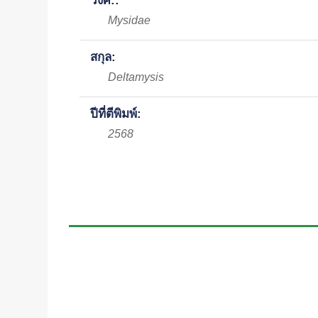
วงศ์::
Mysidae
สกุล:
Deltamysis
ปีที่ตีพิมพ์:
2568