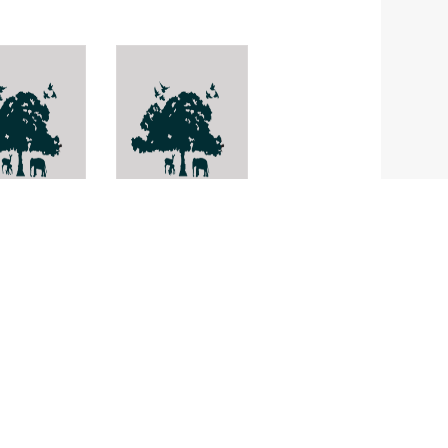
dius
ด้วงหมัดผัก
alis
Phyllotreta
sinuata