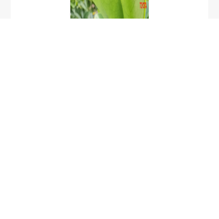
แมงมุมแมวป่าชวา
Oxyopes cf.
javanus