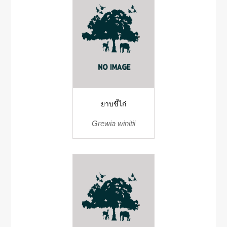
ยาบขี้ไก่
Grewia winitii