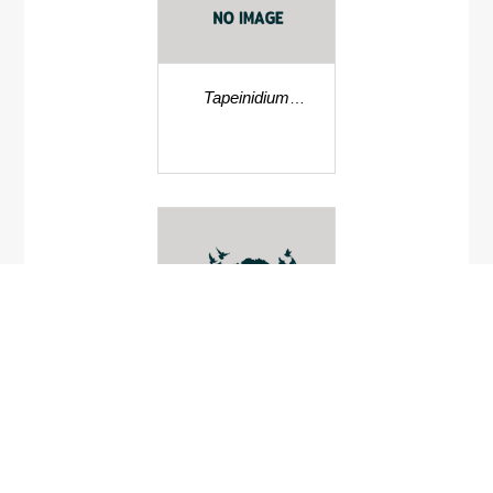
Tapeinidium
luzonicum
Oberonia latipetala