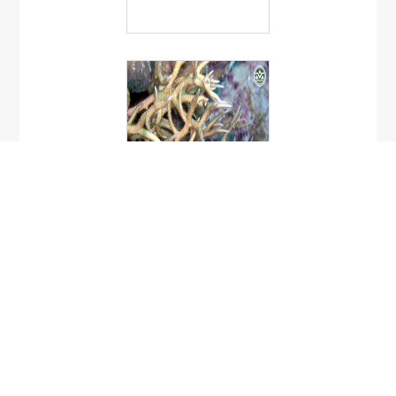
Seriatiopora hystrix