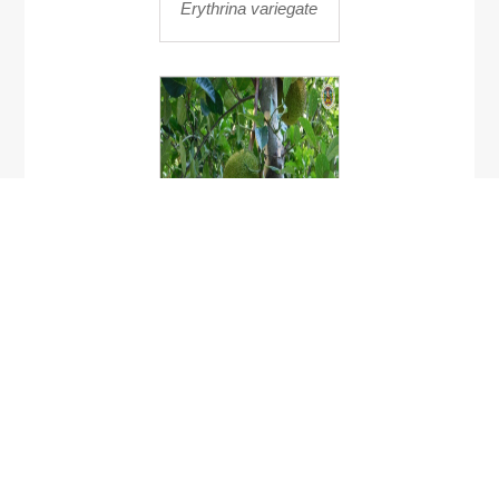
Erythrina variegate
ขนุน
Artocarpus
heterophyilus