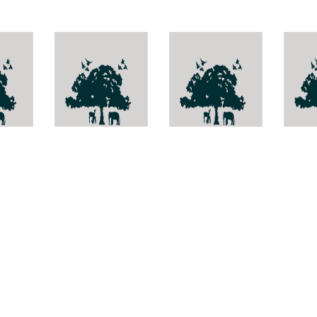
us
-
มวนเขียวหลังเต่า
Sterc
hypo
Rubinoboletus
Plautia crossata
ballouii