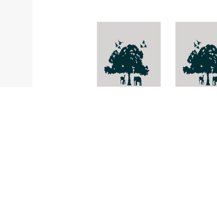
หญ้าน้ำดับไฟ
Pediococc
urinae-equi
Lindenbergia
philipensis