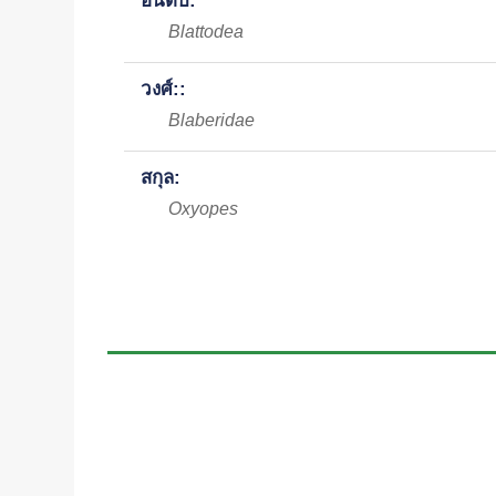
อันดับ:
Blattodea
วงศ์::
Blaberidae
สกุล:
Oxyopes