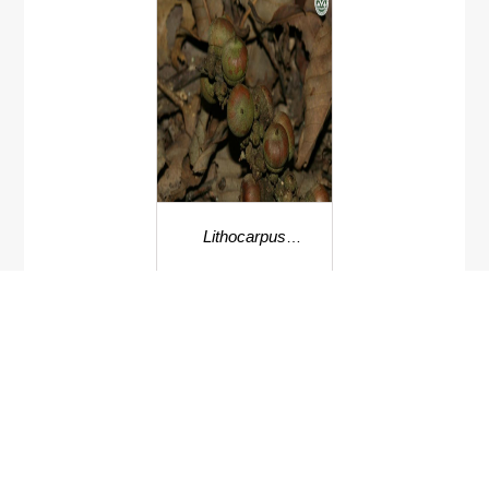
Lithocarpus
mekongensis