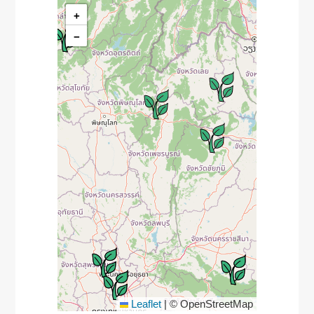
+
−
Leaflet
|
© OpenStreetMap