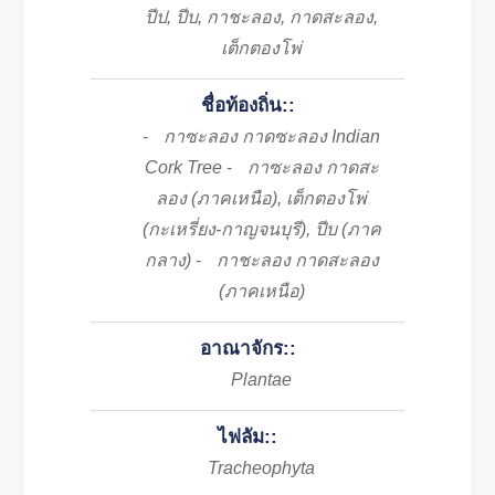
ปีป, ปีบ, กาชะลอง, กาดสะลอง,
เต็กตองโพ่
ชื่อท้องถิ่น::
กาซะลอง กาดซะลอง Indian
-
Cork Tree
กาซะลอง กาดสะ
-
ลอง (ภาคเหนือ), เต็กตองโพ่
(กะเหรี่ยง-กาญจนบุรี), ปีบ (ภาค
กลาง)
กาชะลอง กาดสะลอง
-
(ภาคเหนือ)
อาณาจักร::
Plantae
ไฟลัม::
Tracheophyta