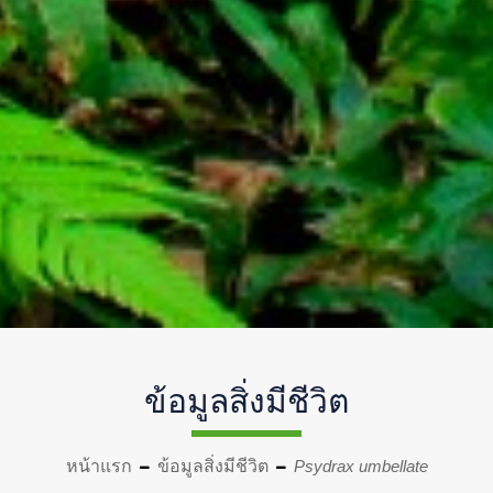
ข้อมูลสิ่งมีชีวิต
หน้าแรก
ข้อมูลสิ่งมีชีวิต
Psydrax umbellate