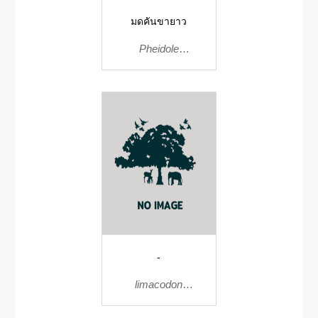
มดคันขายาว
Pheidole
singaporensis
-
limacodon
dubitativus