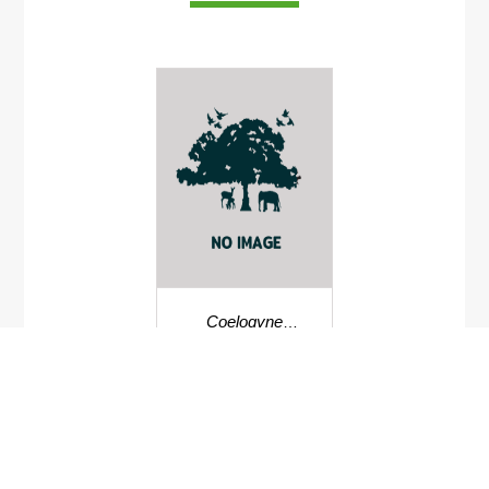
Coelogyne
rochussenii