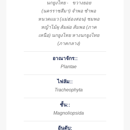
นกยูงไทย
ขวางยอย
-
(นครราชสีมา) จำพอ ซำพอ
หนวดแมว (แม่ฮ่องสอน) ซมพอ
หญ้าไม้ผุ ส้มผ่อ ส้มพอ (ภาค
เหนือ) นกยูงไทย หางนกยูงไทย
(ภาคกลาง)
อาณาจักร::
Plantae
ไฟลัม::
Tracheophyta
ชั้น::
Magnoliopsida
อันดับ: